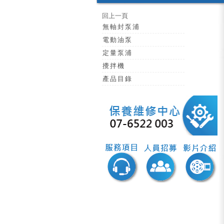
回上一頁
無軸封泵浦
電動油泵
定量泵浦
攪拌機
產品目錄